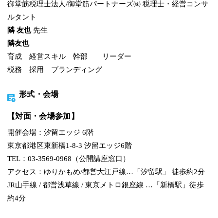
御堂筋税理士法人/御堂筋パートナーズ㈱ 税理士・経営コンサ
ルタント
隣 友也
先生
隣友也
育成 経営スキル 幹部 リーダー
税務 採用 ブランディング
形式・会場
【対面・会場参加】
開催会場：汐留エッジ 6階
東京都港区東新橋1-8-3 汐留エッジ6階
TEL：03-3569-0968（公開講座窓口）
アクセス：ゆりかもめ/都営大江戸線…「汐留駅」 徒歩約2分
JR山手線 / 都営浅草線 / 東京メトロ銀座線 …「新橋駅」徒歩
約4分