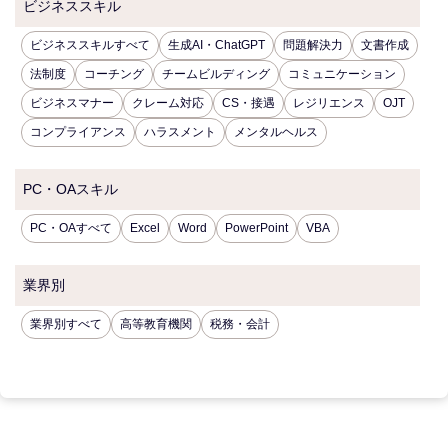
ビジネススキル
ビジネススキルすべて
生成AI・ChatGPT
問題解決力
文書作成
法制度
コーチング
チームビルディング
コミュニケーション
ビジネスマナー
クレーム対応
CS・接遇
レジリエンス
OJT
コンプライアンス
ハラスメント
メンタルヘルス
PC・OAスキル
PC・OAすべて
Excel
Word
PowerPoint
VBA
業界別
業界別すべて
高等教育機関
税務・会計