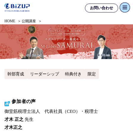
お問い合わせ
HOME
公開講座
幹部育成
リーダーシップ
特典付き
限定
参加者の声
御堂筋税理士法人 代表社員（CEO）・税理士
才木 正之
先生
才木正之