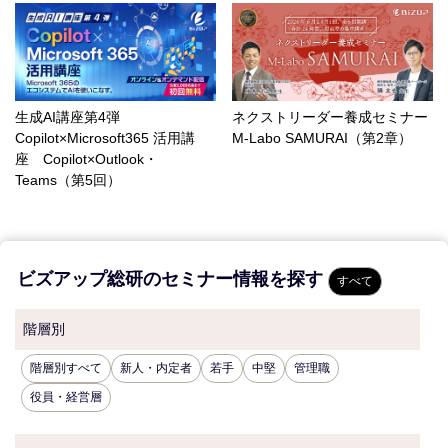
生成AI講座第4弾
ネクストリーダー養成セミナー
Copilot×Microsoft365 活用講
M-Labo SAMURAI（第2章）
座 Copilot×Outlook・
Teams（第5回）
ビズアップ総研のセミナー情報を探す
すべて
階層別
階層別すべて
新人・内定者
若手
中堅
管理職
役員・経営層