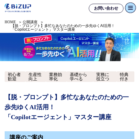
お問い合わせ
HOME
公開講座
【脱・プロンプト】多忙なあなたのための一歩先ゆくAI活用！
「Copilotエージェント」マスター講座
初心者
生産性
業務効
基礎から
実務に
特典
歓迎
向上
率化
学べる
役立つ
付き
【脱・プロンプト】多忙なあなたのための一
歩先ゆくAI活用！
「Copilotエージェント」マスター講座
講座のご案内