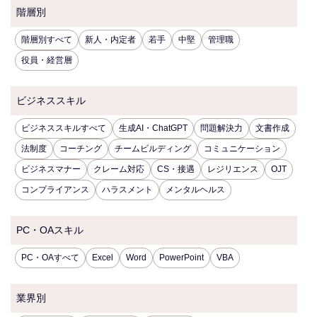
階層別
階層別すべて
新人・内定者
若手
中堅
管理職
役員・経営層
ビジネススキル
ビジネススキルすべて
生成AI・ChatGPT
問題解決力
文書作成
法制度
コーチング
チームビルディング
コミュニケーション
ビジネスマナー
クレーム対応
CS・接遇
レジリエンス
OJT
コンプライアンス
ハラスメント
メンタルヘルス
PC・OAスキル
PC・OAすべて
Excel
Word
PowerPoint
VBA
業界別