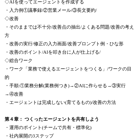
◇AIを使ってエージェントを作成する
・入力例①議事録/②営業メール/③長文要約/
◇改善
・そのままでは不十分/改善点の抽出/よくある問題/改善の考え
方
・改善の実行/修正の入力画面/改善プロンプト例・ひな形
・改善のポイント/AIを叩き台に人が仕上げる/
◇総合ワーク
・ワーク「業務で使えるエージェントをつくる」/ワークの目
的
・手順:①業務分解(業務例つき)→②AIに作らせる→③実行
→④改善
・エージェントは完成しない(育てるもの)/改善の方法
第４章： つくったエージェントを共有しよう
・運用のポイント(チームで共有・標準化)
・社内展開の3ステップ