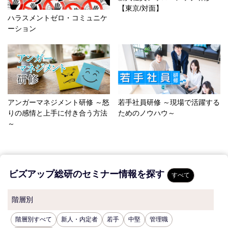
【東京/対面】
ハラスメントゼロ・コミュニケ
ーション
アンガーマネジメント研修 ～怒
若手社員研修 ～現場で活躍する
りの感情と上手に付き合う方法
ためのノウハウ～
～
ビズアップ総研のセミナー情報を探す
すべて
階層別
階層別すべて
新人・内定者
若手
中堅
管理職