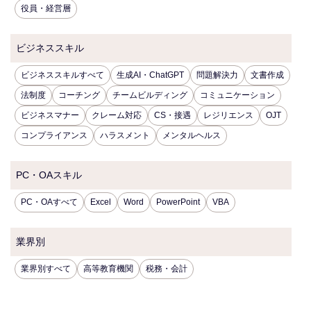
役員・経営層
ビジネススキル
ビジネススキルすべて
生成AI・ChatGPT
問題解決力
文書作成
法制度
コーチング
チームビルディング
コミュニケーション
ビジネスマナー
クレーム対応
CS・接遇
レジリエンス
OJT
コンプライアンス
ハラスメント
メンタルヘルス
PC・OAスキル
PC・OAすべて
Excel
Word
PowerPoint
VBA
業界別
業界別すべて
高等教育機関
税務・会計