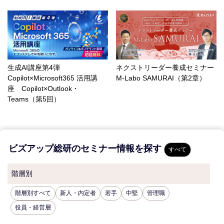
生成AI講座第4弾
ネクストリーダー養成セミナー
Copilot×Microsoft365 活用講
M-Labo SAMURAI（第2章）
座 Copilot×Outlook・
Teams（第5回）
ビズアップ総研のセミナー情報を探す
すべて
階層別
階層別すべて
新人・内定者
若手
中堅
管理職
役員・経営層