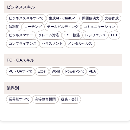
ビジネススキル
ビジネススキルすべて
生成AI・ChatGPT
問題解決力
文書作成
法制度
コーチング
チームビルディング
コミュニケーション
ビジネスマナー
クレーム対応
CS・接遇
レジリエンス
OJT
コンプライアンス
ハラスメント
メンタルヘルス
PC・OAスキル
PC・OAすべて
Excel
Word
PowerPoint
VBA
業界別
業界別すべて
高等教育機関
税務・会計