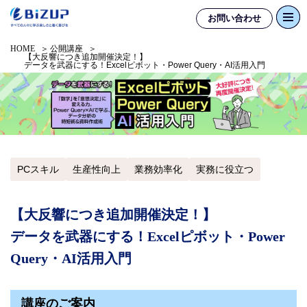
お問い合わせ
HOME
公開講座
【大反響につき追加開催決定！】
データを武器にする！Excelピボット・Power Query・AI活用入門
PCスキル
生産性向上
業務効率化
実務に役立つ
【大反響につき追加開催決定！】
データを武器にする！Excelピボット・Power
Query・AI活用入門
講座のご案内