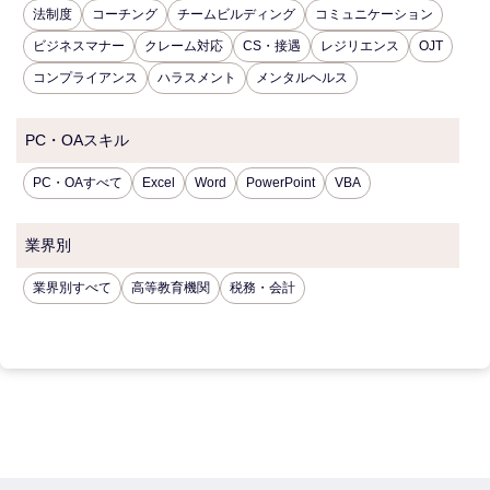
法制度
コーチング
チームビルディング
コミュニケーション
ビジネスマナー
クレーム対応
CS・接遇
レジリエンス
OJT
コンプライアンス
ハラスメント
メンタルヘルス
PC・OAスキル
PC・OAすべて
Excel
Word
PowerPoint
VBA
業界別
業界別すべて
高等教育機関
税務・会計