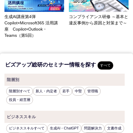
生成AI講座第4弾
コンプライアンス研修 ～基本と
Copilot×Microsoft365 活用講
違反事例から原因と対策まで～
座 Copilot×Outlook・
Teams（第5回）
ビズアップ総研のセミナー情報を探す
すべて
階層別
階層別すべて
新人・内定者
若手
中堅
管理職
役員・経営層
ビジネススキル
ビジネススキルすべて
生成AI・ChatGPT
問題解決力
文書作成