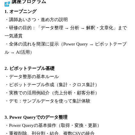
講座プログラム
1. オープニング
・講師あいさつ・進め方の説明
・研修の目的：「データ整理 → 分析 → 解釈・文章化」まで
一気通貫
・全体の流れを簡潔に提示（Power Query → ピボットテーブ
ル → AI活用）
2. ピボットテーブル基礎
・データ整形の基本ルール
・ピボットテーブル作成（集計・クロス集計）
・実務での活用例紹介（売上分析・顧客分析）
・デモ：サンプルデータを使って集計体験
3. Power Queryでのデータ整理
・Power Queryの基本操作（取得・変換・更新）
・重複削除、列分割・結合、複数CSVの統合