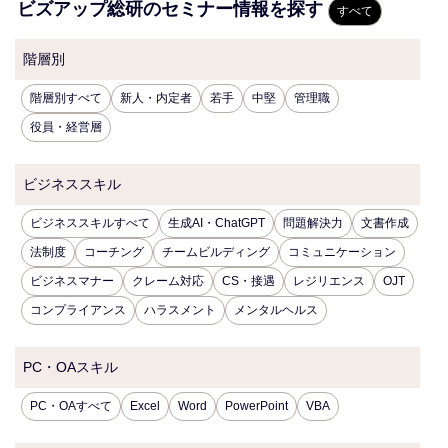
ビズアップ総研のセミナー情報を探す
すべて
階層別
階層別すべて
新人・内定者
若手
中堅
管理職
役員・経営層
ビジネススキル
ビジネススキルすべて
生成AI・ChatGPT
問題解決力
文書作成
法制度
コーチング
チームビルディング
コミュニケーション
ビジネスマナー
クレーム対応
CS・接遇
レジリエンス
OJT
コンプライアンス
ハラスメント
メンタルヘルス
PC・OAスキル
PC・OAすべて
Excel
Word
PowerPoint
VBA