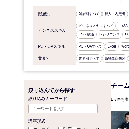
階層別
階層別すべて
新人・内定者
ビジネススキルすべて
生成AI
ビジネススキル
CS・接遇
レジリエンス
O
PC・OAスキル
PC・OAすべて
Excel
Wor
業界別
業界別すべて
高等教育機関
チー
絞り込んでから探す
絞り込みキーワード
1-5件を表
講座形式