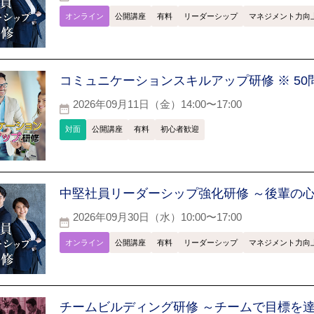
オンライン
公開講座
有料
リーダーシップ
マネジメント力向
コミュニケーションスキルアップ研修 ※ 5
2026年09月11日（金）14:00〜17:00
対面
公開講座
有料
初心者歓迎
中堅社員リーダーシップ強化研修 ～後輩の
2026年09月30日（水）10:00〜17:00
オンライン
公開講座
有料
リーダーシップ
マネジメント力向
チームビルディング研修 ～チームで目標を