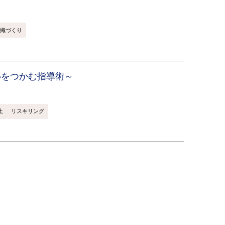
織づくり
心をつかむ指導術～
上
リスキリング