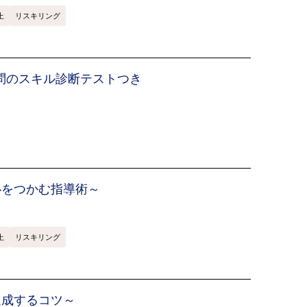
上
リスキリング
0問のスキル診断テストつき
心をつかむ指導術～
上
リスキリング
達成するコツ～