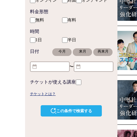
オンライン
対面
オンデマンド
料金形態
無料
有料
時間
1日
半日
日付
今月
来月
再来月
〜
チケットが使える講座
チケットとは？
この条件で検索する