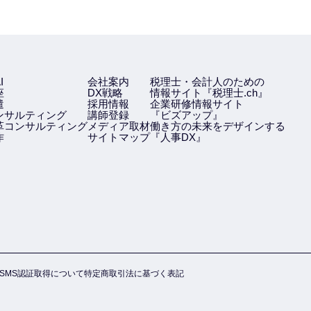
I
会社案内
税理士・会計人のための
座
DX戦略
情報サイト『税理士.ch』
遣
採用情報
企業研修情報サイト
ンサルティング
講師登録
『ビズアップ』
革コンサルティング
メディア取材
働き方の未来をデザインする
作
サイトマップ
『人事DX』
ISMS認証取得について
特定商取引法に基づく表記