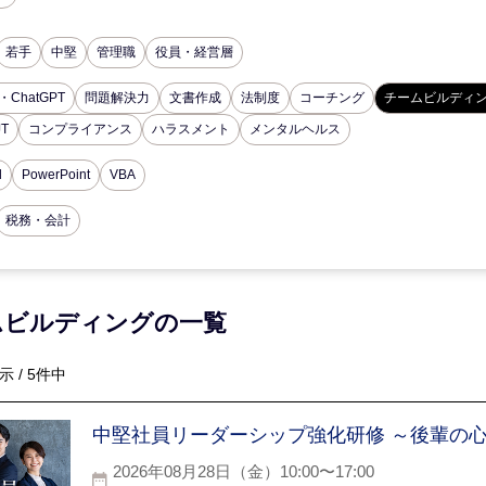
若手
中堅
管理職
役員・経営層
・ChatGPT
問題解決力
文書作成
法制度
コーチング
チームビルディ
JT
コンプライアンス
ハラスメント
メンタルヘルス
d
PowerPoint
VBA
税務・会計
ムビルディングの一覧
示 / 5件中
中堅社員リーダーシップ強化研修 ～後輩の
2026年08月28日（金）10:00〜17:00