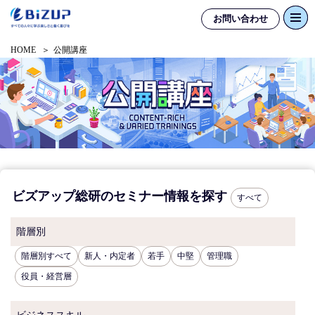
お問い合わせ
HOME
公開講座
ビズアップ総研のセミナー情報を探す
すべて
階層別
階層別すべて
新人・内定者
若手
中堅
管理職
役員・経営層