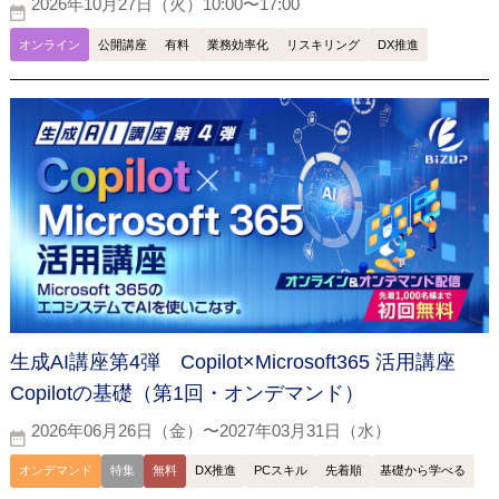
2026年10月27日（火）10:00〜17:00
オンライン
公開講座
有料
業務効率化
リスキリング
DX推進
生成AI講座第4弾 Copilot×Microsoft365 活用講座
Copilotの基礎（第1回・オンデマンド）
2026年06月26日（金）〜2027年03月31日（水）
オンデマンド
特集
無料
DX推進
PCスキル
先着順
基礎から学べる