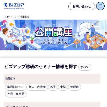
お問い合わせ
HOME
公開講座
ビズアップ総研のセミナー情報を探す
すべて
階層別
階層別すべて
新人・内定者
若手
中堅
管理職
役員・経営層