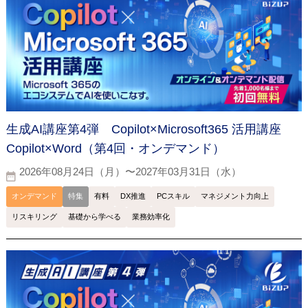
生成AI講座第4弾 Copilot×Microsoft365 活用講座
Copilot×Word（第4回・オンデマンド）
2026年08月24日（月）〜2027年03月31日（水）
オンデマンド
特集
有料
DX推進
PCスキル
マネジメント力向上
リスキリング
基礎から学べる
業務効率化