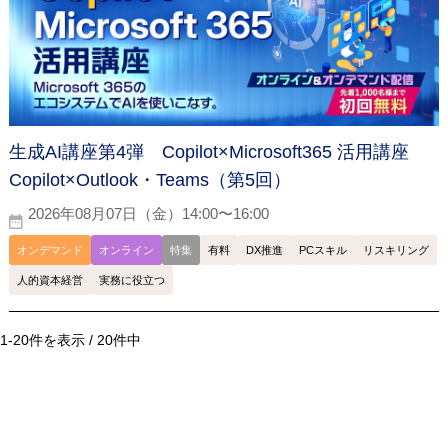
生成AI講座第4弾 Copilot×Microsoft365 活用講座
Copilot×Outlook・Teams（第5回）
2026年08月07日（金）14:00〜16:00
オンデマンド
オンライン
特集
有料
DX推進
PCスキル
リスキリング
人的資本経営
実務に役立つ
1-20件を表示 / 20件中