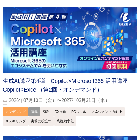
生成AI講座第4弾 Copilot×Microsoft365 活用講座
Copilot×Excel（第2回・オンデマンド）
2026年07月10日（金）〜2027年03月31日（水）
オンデマンド
特集
有料
DX推進
PCスキル
マネジメント力向上
リスキリング
実務に役立つ
業務効率化