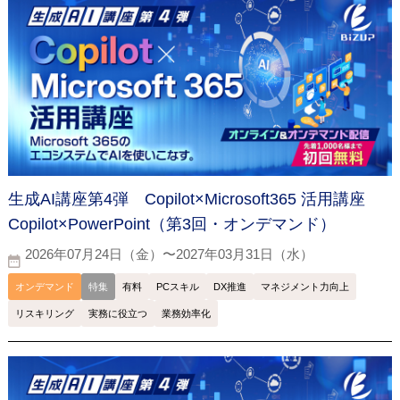
生成AI講座第4弾 Copilot×Microsoft365 活用講座
Copilot×PowerPoint（第3回・オンデマンド）
2026年07月24日（金）〜2027年03月31日（水）
オンデマンド
特集
有料
PCスキル
DX推進
マネジメント力向上
リスキリング
実務に役立つ
業務効率化