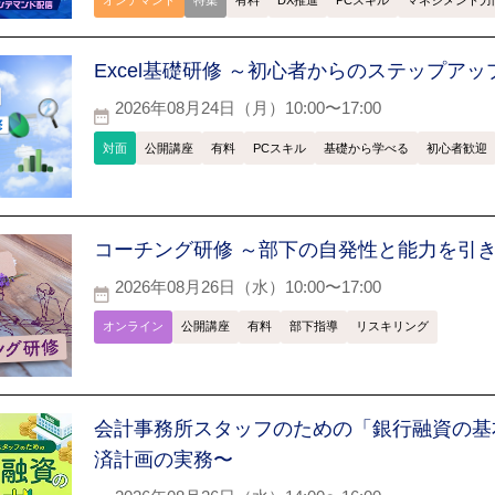
オンデマンド
特集
有料
DX推進
PCスキル
マネジメント力
Excel基礎研修 ～初心者からのステップアッ
2026年08月24日（月）10:00〜17:00
対面
公開講座
有料
PCスキル
基礎から学べる
初心者歓迎
コーチング研修 ～部下の自発性と能力を引
2026年08月26日（水）10:00〜17:00
オンライン
公開講座
有料
部下指導
リスキリング
会計事務所スタッフのための「銀行融資の基
済計画の実務〜