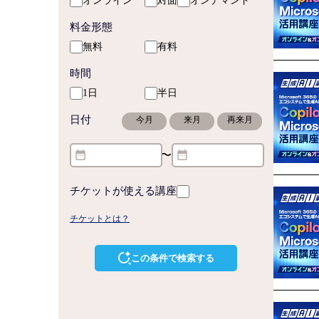
オンライン
対面
オンデマンド
料金形態
無料
有料
時間
1日
半日
日付
今月
来月
再来月
〜
チケットが使える講座
チケットとは？
この条件で検索する