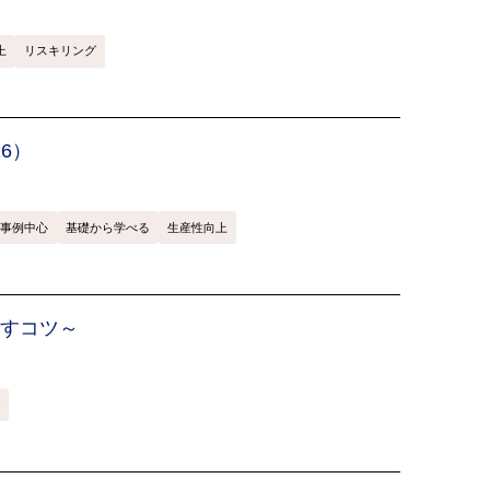
上
リスキリング
16）
事例中心
基礎から学べる
生産性向上
出すコツ～