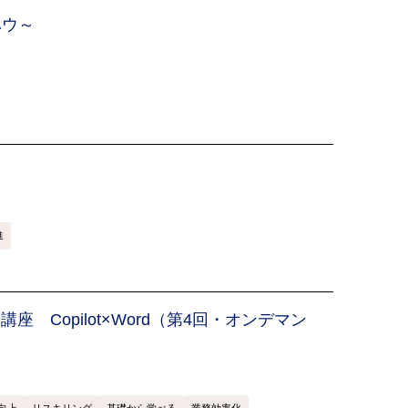
ハウ～
進
 活用講座 Copilot×Word（第4回・オンデマン