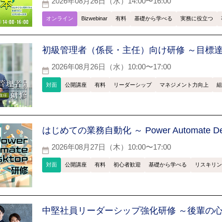
2026年08月26日（水）14:00〜16:00
オンライン
Bizwebinar
有料
基礎から学べる
実務に役立つ
初級管理者（係長・主任）向け研修 ～目標
2026年08月26日（水）10:00〜17:00
対面
公開講座
有料
リーダーシップ
マネジメント力向上
組
はじめての業務自動化 ～ Power Automate D
2026年08月27日（木）10:00〜17:00
対面
公開講座
有料
初心者歓迎
基礎から学べる
リスキリン
中堅社員リーダーシップ強化研修 ～後輩の