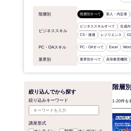
階層別
階層別すべて
新人・内定者
ビジネススキルすべて
生成AI
ビジネススキル
CS・接遇
レジリエンス
O
PC・OAスキル
PC・OAすべて
Excel
Wor
業界別
業界別すべて
高等教育機関
階層
絞り込んでから探す
絞り込みキーワード
1-20件を
講座形式