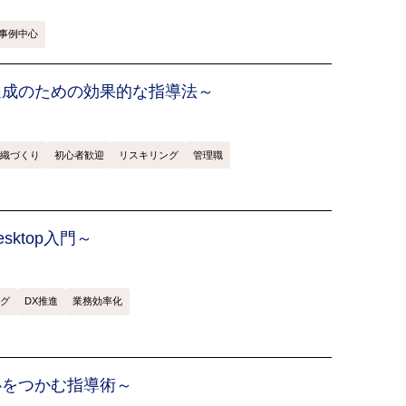
事例中心
達成のための効果的な指導法～
織づくり
初心者歓迎
リスキリング
管理職
esktop入門～
グ
DX推進
業務効率化
心をつかむ指導術～