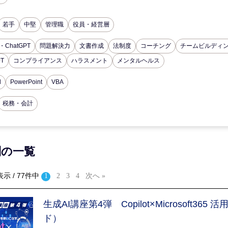
若手
中堅
管理職
役員・経営層
・ChatGPT
問題解決力
文書作成
法制度
コーチング
チームビルディ
JT
コンプライアンス
ハラスメント
メンタルヘルス
d
PowerPoint
VBA
税務・会計
別の一覧
表示 / 77件中
1
2
3
4
次へ »
生成AI講座第4弾 Copilot×Microsoft36
ド）