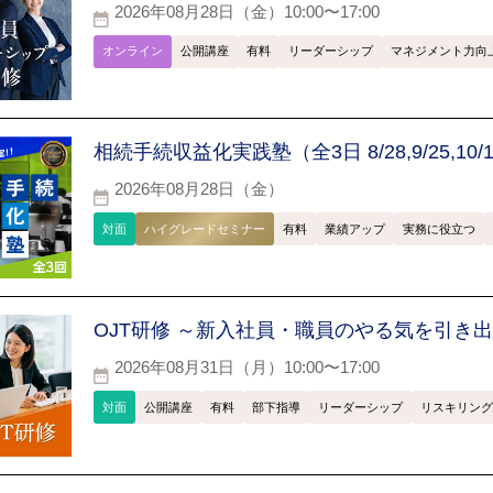
2026年08月28日（金）10:00〜17:00
オンライン
公開講座
有料
リーダーシップ
マネジメント力向
相続手続収益化実践塾（全3日 8/28,9/25,10/
2026年08月28日（金）
対面
ハイグレードセミナー
有料
業績アップ
実務に役立つ
OJT研修 ～新入社員・職員のやる気を引き
2026年08月31日（月）10:00〜17:00
対面
公開講座
有料
部下指導
リーダーシップ
リスキリング