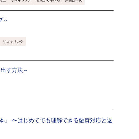
向上
リスキリング
基礎から学べる
業務効率化
プ～
リスキリング
き出す方法～
本」 〜はじめてでも理解できる融資対応と返