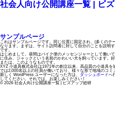
社会人向け公開講座一覧 | ビ
サンプルページ
これはサンプルページです。同じ位置に固定され、(多くのテ
なります。まずは、サイト訪問者に対して自分のことを説明す
です。
はじめまして。昼間はバイク便のメッセンジャーとして働いて
に住み、ジャックという名前のかわいい犬を飼っています。好
または、このようなものです。
XYZ 小道具株式会社は1971年の創立以来、高品質の小道
では2,000名以上の社員が働いており、様々な形で地域のコ
新しく WordPress ユーザーになった方は、
ダッシュボード
へ
してください。それでは、お楽しみください !
© 2026 社会人向け公開講座一覧 | ビズアップ総研