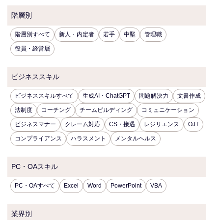
階層別
階層別すべて
新人・内定者
若手
中堅
管理職
役員・経営層
ビジネススキル
ビジネススキルすべて
生成AI・ChatGPT
問題解決力
文書作成
法制度
コーチング
チームビルディング
コミュニケーション
ビジネスマナー
クレーム対応
CS・接遇
レジリエンス
OJT
コンプライアンス
ハラスメント
メンタルヘルス
PC・OAスキル
PC・OAすべて
Excel
Word
PowerPoint
VBA
業界別