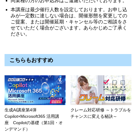
同業種の方のお申込みはご遠慮いただいております。
本講座は最少催行人数を設定しております。お申し込
みが一定数に達しない場合は、開催形態を変更しての
ご提案、または開催延期・キャンセル等のご相談をさ
せていただく場合がございます。あらかじめご了承く
ださい。
こちらもおすすめ
生成AI講座第4弾
クレーム対応研修 ～トラブルを
Copilot×Microsoft365 活用講
チャンスに変える秘訣～
座 Copilotの基礎（第1回・オ
ンデマンド）