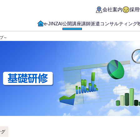
会社案内
採用
e-JINZAI
公開講座
講師派遣
コンサルティング
ップ～
ング