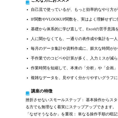
こんな方におススメ
自己流で使っているが、
もっと効率的なやり方が
IF関数やVLOOKUP関数を、
実はよく理解せずに
基礎から体系的に学び直して、
Excelの苦手意
人に聞かなくても、
一通りの表作成や集計を一人
毎月のデータ集計や資料作成に、膨大な時間がか
手作業でのコピペや計算が多く、入力ミスが減ら
作業時間を短縮して、本来の「分析」や「企画」
複雑なデータを、見やすく分かりやすいグラフに
講座の特徴
挫折させないスモールステップ： 基本操作からスタ
る方でも無理なく着実にステップアップできます。
「なぜそうなるか」を重視： 単なる操作手順の暗記