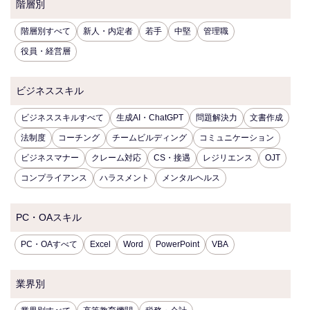
階層別
階層別すべて
新人・内定者
若手
中堅
管理職
役員・経営層
ビジネススキル
ビジネススキルすべて
生成AI・ChatGPT
問題解決力
文書作成
法制度
コーチング
チームビルディング
コミュニケーション
ビジネスマナー
クレーム対応
CS・接遇
レジリエンス
OJT
コンプライアンス
ハラスメント
メンタルヘルス
PC・OAスキル
PC・OAすべて
Excel
Word
PowerPoint
VBA
業界別