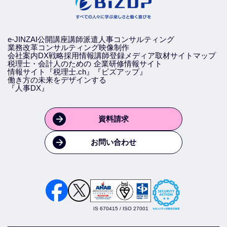
e-JINZAI
公開講座
講師派遣
人事コンサルティング
業務改革コンサルティング
映像制作
会社案内
DX戦略
採用情報
講師登録
メディア取材
サイトマップ
税理士・会計人のための
企業研修情報サイト
情報サイト『税理士.ch』
『ビズアップ』
働き方の未来をデザインする
『人事DX』
資料請求
お問い合わせ
IS 670415 / ISO 27001