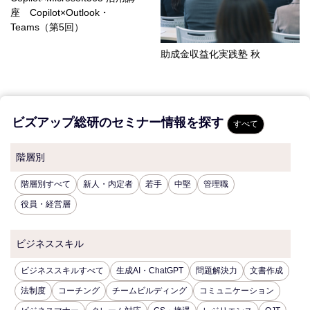
座 Copilot×Outlook・
Teams（第5回）
助成金収益化実践塾 秋
ビズアップ総研のセミナー情報を探す
すべて
階層別
階層別すべて
新人・内定者
若手
中堅
管理職
役員・経営層
ビジネススキル
ビジネススキルすべて
生成AI・ChatGPT
問題解決力
文書作成
法制度
コーチング
チームビルディング
コミュニケーション