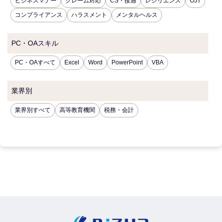
ビジネスマナー
クレーム対応
CS・接遇
レジリエンス
OJT
コンプライアンス
ハラスメント
メンタルヘルス
PC・OAスキル
PC・OAすべて
Excel
Word
PowerPoint
VBA
業界別
業界別すべて
高等教育機関
税務・会計